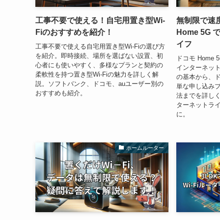
工事不要で使える！自宅用置き型Wi-
無制限で速
Fiのおすすめを紹介！
Home 5
イフ
工事不要で使える自宅用置き型Wi-Fiの選び方
を紹介。即時接続、場所を選ばない設置、初
ドコモ Home
心者にも使いやすく、多様なプランと契約の
インターネッ
柔軟性を持つ置き型Wi-Fiの魅力を詳しく解
の基本から、ドコ
説。ソフトバンク、ドコモ、auユーザー別の
単な申し込み
おすすめも紹介。
法までを詳し
ターネットラ
に。
ホームルーター