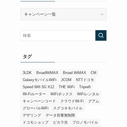
カ
テ
ゴ
リ
ー
タグ
3LDK
BroadWiMAX
Broad WiMAX
CM
GalaxyモバイルWiFi
JCOM
NTTドコモ
Speed Wifi 5G X12
THE WiFi
Tripwifi
Wi-Fiルーター
WiFiボックス
WiFiレンタル
キャンペーンコード
クラウドWi-Fi
グアム
グローバルWiFi
スグコネモバイル
デザリング
データ容量無制限
ドコモショップ
ピカラ光
プロノモバイル