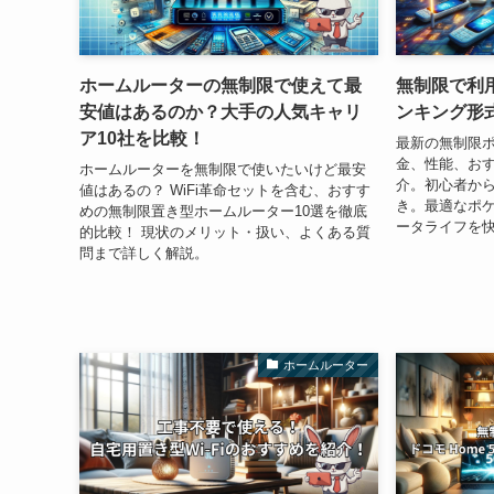
ホームルーターの無制限で使えて最
無制限で利用
安値はあるのか？大手の人気キャリ
ンキング形
ア10社を比較！
最新の無制限ポ
金、性能、お
ホームルーターを無制限で使いたいけど最安
介。初心者か
値はあるの？ WiFi革命セットを含む、おすす
き。最適なポケ
めの無制限置き型ホームルーター10選を徹底
ータライフを
的比較！ 現状のメリット・扱い、よくある質
問まで詳しく解説。
ホームルーター