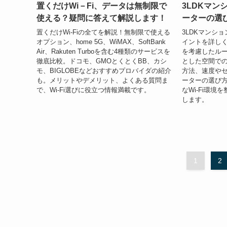
置くだけWi－Fi、データは無制限で
3LDKマンシ
使える？疑問に答えて解説します！
ーターの選
置くだけWi-Fiの全てを解説！無制限で使える
3LDKマンショ
オプション、home 5G、WiMAX、SoftBank
イントを詳し
Air、Rakuten Turboを含む4種類のサービスを
を考慮したル
徹底比較。ドコモ、GMOとくとくBB、カシ
とした空間での
モ、BIGLOBEなどおすすめプロバイダの紹介
方法、速度や
も。メリットやデメリット、よくある質問ま
ーターの選び方
で、Wi-Fi選びに役立つ情報満載です。
なWi-Fi環
します。
1
2