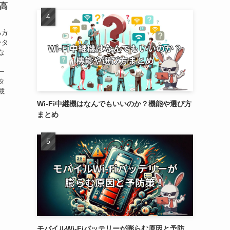
！高
る方
ンタ
な
ー
タ
載
Wi-Fi中継機はなんでもいいのか？機能や選び方
まとめ
モバイルWi-Fiバッテリーが膨らむ原因と予防