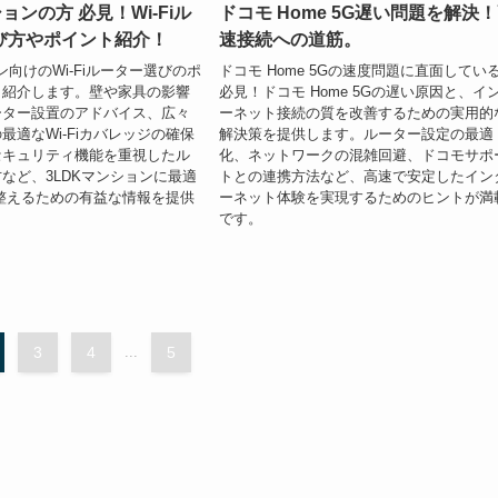
ョンの方 必見！Wi-Fiル
ドコモ Home 5G遅い問題を解決
び方やポイント紹介！
速接続への道筋。
ン向けのWi-Fiルーター選びのポ
ドコモ Home 5Gの速度問題に直面してい
く紹介します。壁や家具の影響
必見！ドコモ Home 5Gの遅い原因と、イ
ーター設置のアドバイス、広々
ーネット接続の質を改善するための実用的
最適なWi-Fiカバレッジの確保
解決策を提供します。ルーター設定の最適
セキュリティ機能を重視したル
化、ネットワークの混雑回避、ドコモサポ
など、3LDKマンションに最適
トとの連携方法など、高速で安定したイン
境を整えるための有益な情報を提供
ーネット体験を実現するためのヒントが満
です。
3
4
...
5