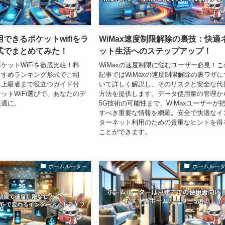
できるポケットwifiをラ
WiMax速度制限解除の裏技：快適
式でまとめてみた！
ット生活へのステップアップ！
ケットWiFiを徹底比較！料
WiMaxの速度制限に悩むユーザー必見！こ
すすめランキング形式でご紹
記事ではWiMaxの速度制限解除の裏ワザに
ら上級者まで役立つガイド付
いて詳しく解説し、そのリスクと安全な代
ットWiFi選びで、あなたのデ
方法を提供します。データ使用量の管理か
快適に。
5G技術の可能性まで、WiMaxユーザーが
すべき重要な情報を網羅。安全で快適なイ
ターネット利用のための貴重なヒントを得
ことができます。
ホームルーター
ホームルー