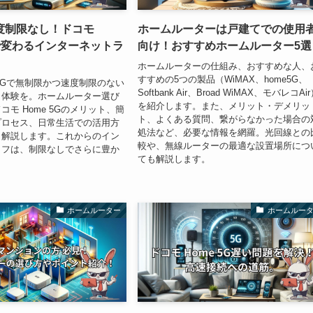
度制限なし！ドコモ
ホームルーターは戸建てでの使用
G で変わるインターネットラ
向け！おすすめホームルーター5選
ホームルーターの仕組み、おすすめな人、
すすめの5つの製品（WiMAX、home5G、
 5Gで無制限かつ速度制限のない
Softbank Air、Broad WiMAX、モバレコAi
ト体験を。ホームルーター選び
を紹介します。また、メリット・デメリッ
モ Home 5Gのメリット、簡
ト、よくある質問、繋がらなかった場合の
プロセス、日常生活での活用方
処法など、必要な情報を網羅。光回線との
く解説します。これからのイン
較や、無線ルーターの最適な設置場所につ
イフは、制限なしでさらに豊か
ても解説します。
ホームルーター
ホームルー