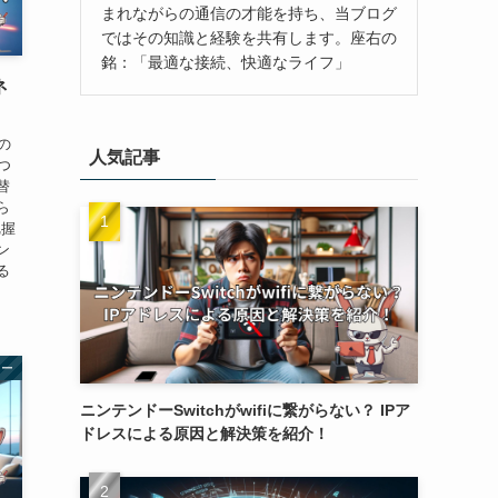
まれながらの通信の才能を持ち、当ブログ
ではその知識と経験を共有します。座右の
銘：「最適な接続、快適なライフ」
ネ
の
人気記事
つ
替
ら
把握
ン
る
ター
ニンテンドーSwitchがwifiに繋がらない？ IPア
ドレスによる原因と解決策を紹介！