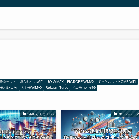
Fi革命セット
縛られないWiFi
UQ WiMAX
BIGROBE WiMAX
ずっとネットHOME WiFi
モバレコAir
カシモWiMAX
Rakuten Turbo
ドコモ home5G
GMOとくとくBB
ホームルー