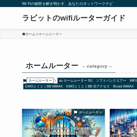
Wi-Fiの秘密を解き明かす、あなたのネットワークナビ
ラビットのwifiルーターガイド
ホーム
ホームルーター
ホームルーター
– category –
ホームルーター
au ホームルーター 5G
ソフトバンクエアー
Wi
GMOとくとくBB WiMAX
GMOとくとくBB 光アクセス
Broad WiMAX
ホームルーター