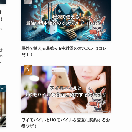
者
！
お
r）
屋外で使える最強wifi中継器のオススメはコレ
対
だ！！
比
い
ター
ワイモバイルとUQモバイルを交互に契約するお
得ワザ！