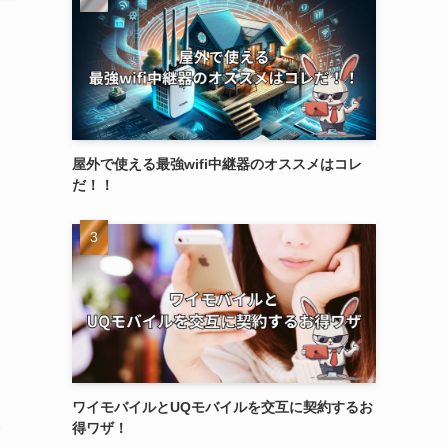
屋外で使える最強wifi中継器のオススメはコレ
こ
だ！！
ワイモバイルとUQモバイルを交互に契約するお
え
得ワザ！