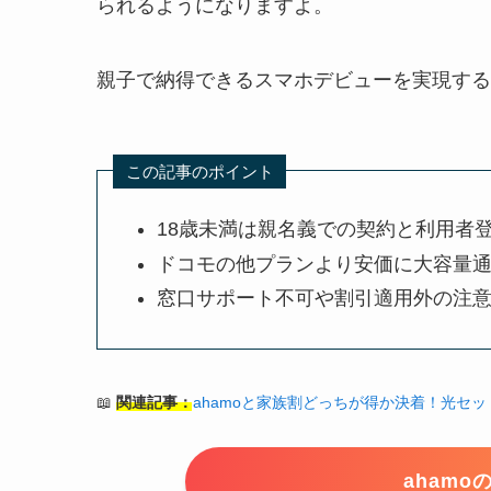
られるようになりますよ。
親子で納得できるスマホデビューを実現する
この記事のポイント
18歳未満は親名義での契約と利用者
ドコモの他プランより安価に大容量
窓口サポート不可や割引適用外の注
📖
関連記事：
ahamoと家族割どっちが得か決着！光セ
aham