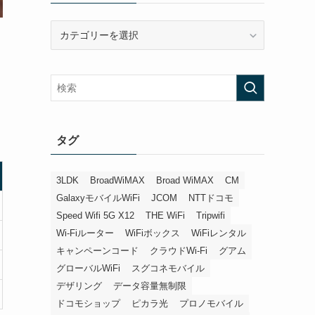
カ
テ
ゴ
リ
ー
タグ
3LDK
BroadWiMAX
Broad WiMAX
CM
GalaxyモバイルWiFi
JCOM
NTTドコモ
Speed Wifi 5G X12
THE WiFi
Tripwifi
Wi-Fiルーター
WiFiボックス
WiFiレンタル
キャンペーンコード
クラウドWi-Fi
グアム
グローバルWiFi
スグコネモバイル
デザリング
データ容量無制限
ドコモショップ
ピカラ光
プロノモバイル