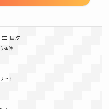
目次
使う条件
メリット
リット