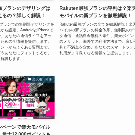
n最強プランのデザリングは
Rakuten最強プランの評判は？楽
えるの？詳しく解説！
モバイルの新プランを徹底解説！
の最新プランでの無制限デザリングを
Rakuten最強プランの全てを徹底解説！楽
設定、AndroidとiPhoneで
バイルの新プランの料金体系、無制限のデ
で、あなたの通信ライフをアッ
タ通信、通話料金無料の条件、楽天ポイン
るための全情報を提供します。
のメリット、海外での利用方法まで。良い
ヒントからよくある質問まで、
判と不満点を含め、あなたのスマートフォ
どうあなたにフィットするか、
利用がより良くなる情報をご提供します。
て解説します。
楽天モバイル
ンペーンで楽天モバイル
最大12,000ポイントも