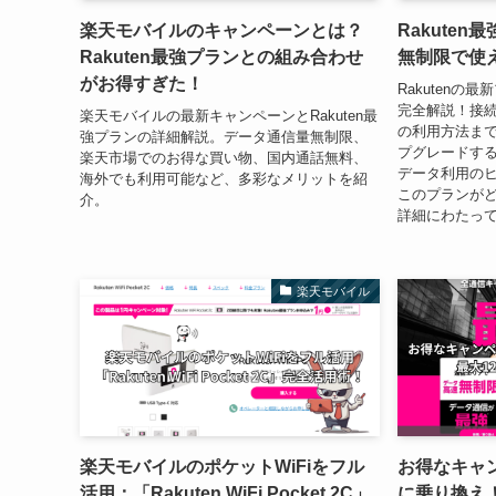
楽天モバイルのキャンペーンとは？
Rakute
Rakuten最強プランとの組み合わせ
無制限で使
がお得すぎた！
Rakuten
完全解説！接続から
楽天モバイルの最新キャンペーンとRakuten最
の利用方法ま
強プランの詳細解説。データ通信量無制限、
プグレードす
楽天市場でのお得な買い物、国内通話無料、
データ利用の
海外でも利用可能など、多彩なメリットを紹
このプランが
介。
詳細にわたっ
楽天モバイル
楽天モバイルのポケットWiFiをフル
お得なキャ
活用：「Rakuten WiFi Pocket 2C」
に乗り換え！