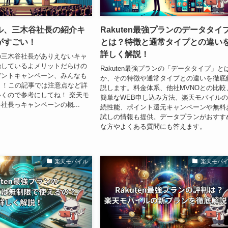
ル、三木谷社長の紹介キ
Rakuten最強プランのデータタイ
がすごい！
とは？特徴と通常タイプとの違い
詳しく解説！
の三木谷社長がありえないキャ
始しているよメリットだらけの
Rakuten最強プランの「データタイプ」と
ゼントキャンペーン、みんなも
か、その特徴や通常タイプとの違いを徹底
う！この記事では注意点など詳
説します。料金体系、他社MVNOとの比較
くので参考にしてね！ 楽天モ
簡単なWEB申し込み方法、楽天モバイル
社長っキャンペーンの概...
続性能、ポイント還元キャンペーンや無料
試しの情報も提供。データプランがおすす
な方やよくある質問にも答えます。
楽天モバイル
楽天モバ