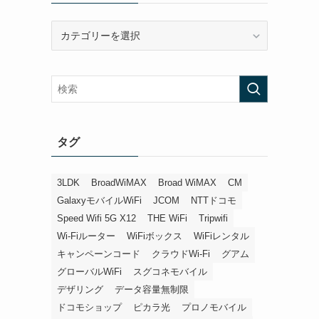
カ
テ
ゴ
リ
ー
タグ
3LDK
BroadWiMAX
Broad WiMAX
CM
GalaxyモバイルWiFi
JCOM
NTTドコモ
Speed Wifi 5G X12
THE WiFi
Tripwifi
Wi-Fiルーター
WiFiボックス
WiFiレンタル
キャンペーンコード
クラウドWi-Fi
グアム
グローバルWiFi
スグコネモバイル
デザリング
データ容量無制限
ドコモショップ
ピカラ光
プロノモバイル