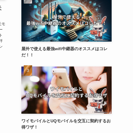
天
天モ
ー
ト
評
ン
屋外で使える最強wifi中継器のオススメはコレ
だ！！
ワイモバイルとUQモバイルを交互に契約するお
得ワザ！