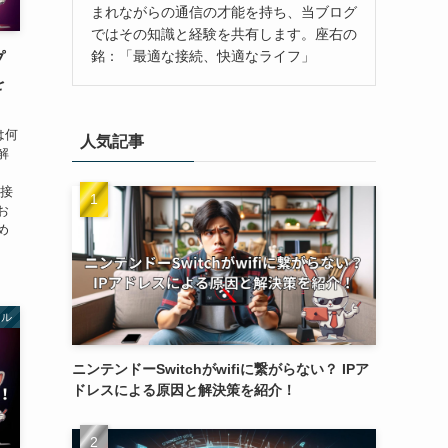
まれながらの通信の才能を持ち、当ブログ
ではその知識と経験を共有します。座右の
銘：「最適な接続、快適なライフ」
プ
を
は何
人気記事
解
、
の接
お
め
イル
ニンテンドーSwitchがwifiに繋がらない？ IPア
ドレスによる原因と解決策を紹介！