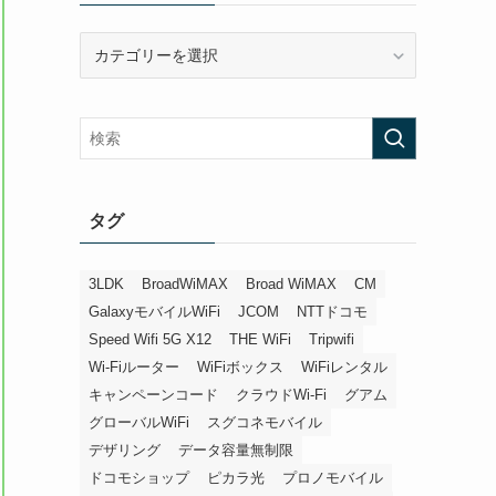
カ
テ
ゴ
リ
ー
タグ
3LDK
BroadWiMAX
Broad WiMAX
CM
GalaxyモバイルWiFi
JCOM
NTTドコモ
Speed Wifi 5G X12
THE WiFi
Tripwifi
Wi-Fiルーター
WiFiボックス
WiFiレンタル
キャンペーンコード
クラウドWi-Fi
グアム
グローバルWiFi
スグコネモバイル
デザリング
データ容量無制限
ドコモショップ
ピカラ光
プロノモバイル