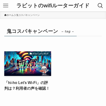
ラビットのwifiルーターガイド
ホーム
鬼コスパキャンペーン
鬼コスパキャンペーン
– tag –
hi-ho Let's Wi-Fi
「hi-ho Let’s Wi-Fi」の評
判は？利用者の声を確認！