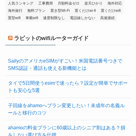
人気ランキング
工事費用
月額料金ゼロ
楽天ひかり
海外対応
海外旅行
無料プラン
置き型Wi-Fi
置くだけwi-fi
置くだけwifi
置型wifi
車載wifi
速度制限なし
電話線しかない
高速接続
ラビットのwifiルーターガイド
SailyのアメリカeSIMがすごい！米国電話番号つきで
SMS認証・通話も使える新機能とは
タイで5日間使うesimで迷ったら？設定が簡単でサポー
トも安心な5選
子回線をahamoへプラン変更したい！未成年の名義ル
ールと移行のコツ
ahamoの料金プランに60歳以上のシニア割はある？損
をしない選び方を伝授