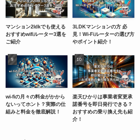
マンション2ldkでも使える
3LDKマンションの方 必
おすすめwifiルーター3選を
見！Wi-Fiルーターの選び方
ご紹介
やポイント紹介！
wi-fiの月々の料金がかから
楽天ひかりは事業者変更承
ないってホント？実際の仕
諾番号を即日発行できる？
組みと料金を徹底解説！
おすすめの乗り換え先も紹
介！