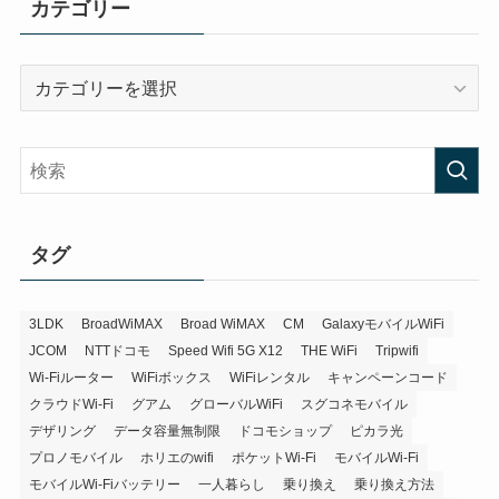
カテゴリー
カ
テ
ゴ
リ
ー
タグ
3LDK
BroadWiMAX
Broad WiMAX
CM
GalaxyモバイルWiFi
JCOM
NTTドコモ
Speed Wifi 5G X12
THE WiFi
Tripwifi
Wi-Fiルーター
WiFiボックス
WiFiレンタル
キャンペーンコード
クラウドWi-Fi
グアム
グローバルWiFi
スグコネモバイル
デザリング
データ容量無制限
ドコモショップ
ピカラ光
プロノモバイル
ホリエのwifi
ポケットWi-Fi
モバイルWi-Fi
モバイルWi-Fiバッテリー
一人暮らし
乗り換え
乗り換え方法