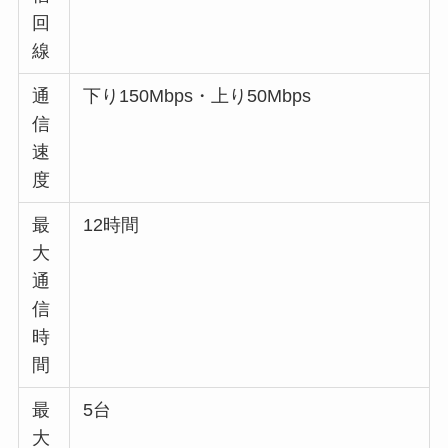
回
線
通
下り150Mbps・上り50Mbps
信
速
度
最
12時間
大
通
信
時
間
最
5台
大