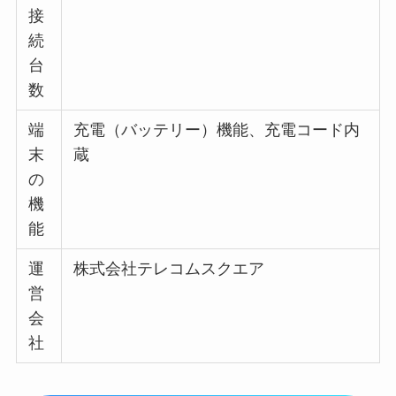
接
続
台
数
端
充電（バッテリー）機能、充電コード内
末
蔵
の
機
能
運
株式会社テレコムスクエア
営
会
社