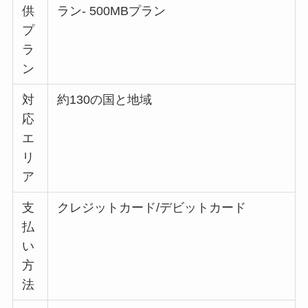
供
ラン- 500MBプラン
プ
ラ
ン
対
約130の国と地域
応
エ
リ
ア
支
クレジットカード/デビットカード
払
い
方
法