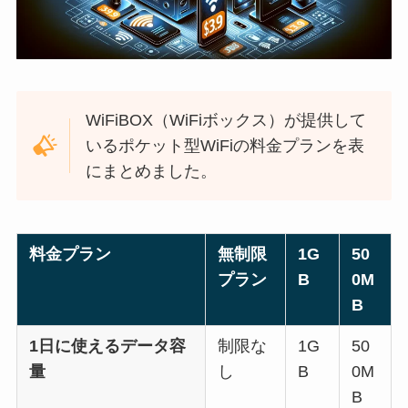
WiFiBOX（WiFiボックス）が提供して
いるポケット型WiFiの料金プランを表
にまとめました。
料金プラン
無制限
1G
50
プラン
B
0M
B
1日に使えるデータ容
制限な
1G
50
量
し
B
0M
B