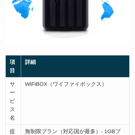
項
詳細
目
サ
WiFiBOX（ワイファイボックス）
ー
ビ
ス
名
提
無制限プラン（対応国が最多）- 1GBプ