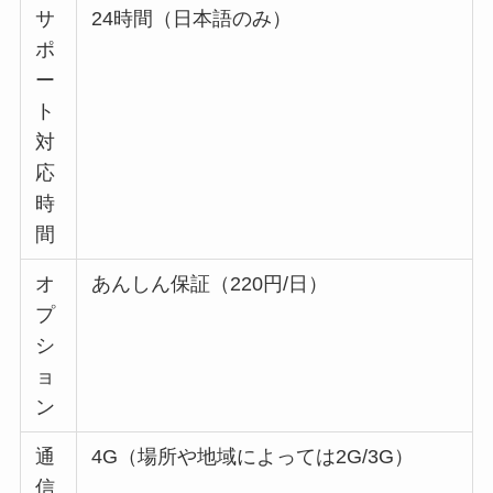
サ
24時間（日本語のみ）
ポ
ー
ト
対
応
時
間
オ
あんしん保証（220円/日）
プ
シ
ョ
ン
通
4G（場所や地域によっては2G/3G）
信