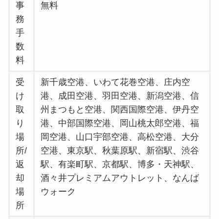
事
無料
務
手
数
料
受
新千歳空港、いわて花巻空港、庄内空
け
港、成田空港、羽田空港、新潟空港、信
取
州まつもと空港、関西国際空港、伊丹空
り
港、中部国際空港、岡山桃太郎空港、福
場
岡空港、山口宇部空港、高松空港、大分
所/
空港、東京駅、秋葉原駅、新宿駅、渋谷
返
駅、有楽町駅、京都駅、博多・天神駅、
却
酒々井プレミアムアウトレット、なんば
場
ウォーク
所